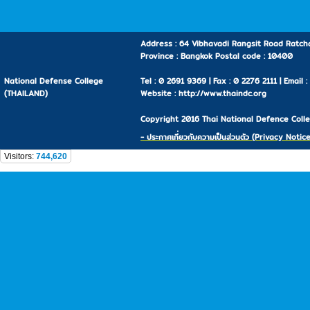
Address : 64 Vibhavadi Rangsit Road Ratcha
Province : Bangkok Postal code : 10400
National Defense College
Tel : 0 2691 9369 | Fax : 0 2276 2111 | Email 
(THAILAND)
Website : http://www.thaindc.org
Copyright 2016 Thai National Defence Colleg
- ประกาศเกี่ยวกับความเป็นส่วนตัว (Privacy Notice
Visitors:
744,620