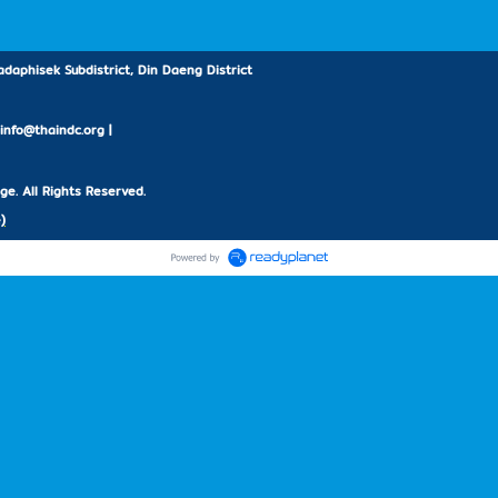
daphisek Subdistrict, Din Daeng District
: info@thaindc.org |
e. All Rights Reserved.
)