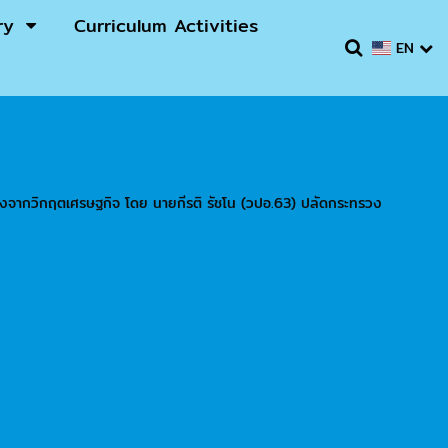
ry
Curriculum Activities
EN
่ยงจากวิกฤตเศรษฐกิจ โดย นายกีรติ รัชโน (วปอ.63) ปลัดกระทรวง