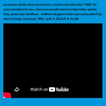
สมาคมวิทยาลัยป้องกันราชอาณาจักรฯ ร่วมกับรายการโทรทัศน์ TNN2 จัด
รายการคิดเพื่อชาติ ตอน นโยบายเร่งด่วนที่คาดหวังจากรัฐบาลใหม่ แขกรับ
เชิญ คุณเชาวลิต ลีลาศิวพร นักศึกษาหลักสูตรการบริหารความมั่นคงสำหรับผู้
บริหารระดับสูง (สวปอ.มส. SML) รุ่นที่ 4 เมื่อวันที่ 4 มิ.ย.66