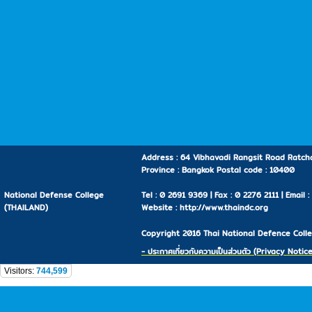
Address : 64 Vibhavadi Rangsit Road Ratcha
Province : Bangkok Postal code : 10400
National Defense College
Tel : 0 2691 9369 | Fax : 0 2276 2111 | Email 
(THAILAND)
Website : http://www.thaindc.org
Copyright 2016 Thai National Defence Colleg
- ประกาศเกี่ยวกับความเป็นส่วนตัว (Privacy Notice
Visitors:
744,599