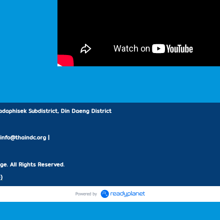
daphisek Subdistrict, Din Daeng District
: info@thaindc.org |
e. All Rights Reserved.
)