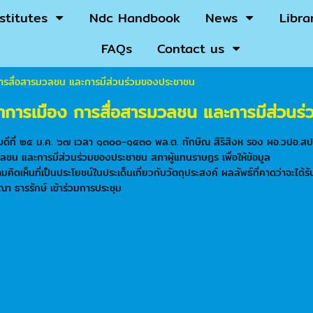
nstitutes
Ndc Handbook
News
Libra
FAQs
Contact us
ารสื่อสารมวลชน และการมีส่วนร่วมของประชาชน
การเมือง การสื่อสารมวลชน และการมีส่วนร
ัสบดีที่ ๒๕ ม.ค. ๖๗ เวลา ๑๓๐๐-๑๕๓๐ พล.ต. ทักษิณ สิริสิงห รอง ผอ.วปอ.ส
ลชน และการมีส่วนร่วมของประชาชน สภาผู้แทนราษฎร เพื่อให้ข้อมูล
ิดเห็นที่เป็นประโยชน์ในประเด็นเกี่ยวกับวัตถุประสงค์ ผลลัพธ์ที่คาดว่าจะไ
ณา ธารรักษ์ เข้าร่วมการประชุม