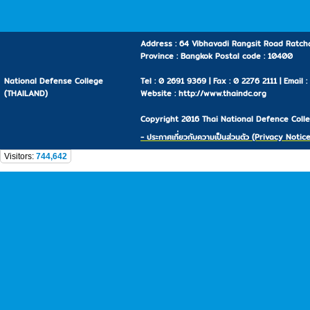
Address : 64 Vibhavadi Rangsit Road Ratcha
Province : Bangkok Postal code : 10400
National Defense College
Tel : 0 2691 9369 | Fax : 0 2276 2111 | Email 
(THAILAND)
Website : http://www.thaindc.org
Copyright 2016 Thai National Defence Colleg
- ประกาศเกี่ยวกับความเป็นส่วนตัว (Privacy Notice
Visitors:
744,642