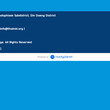
daphisek Subdistrict, Din Daeng District
: info@thaindc.org |
e. All Rights Reserved.
)